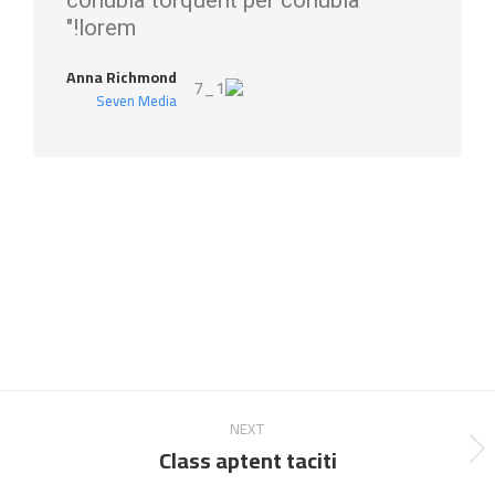
conubia torquent per conubia
lorem!"
Anna Richmond
Seven Media
NEXT
Class aptent taciti