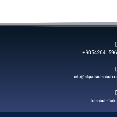
90542641596
info@alqudsistanbul.c
Istanbul -Turk