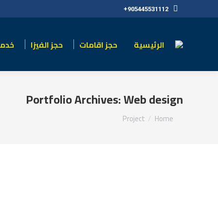
905445531112+
الرئيسية
حجز اقامات
حجز الفيزا
خدما
Portfolio Archives:
Web design
You are here:
Project
Home