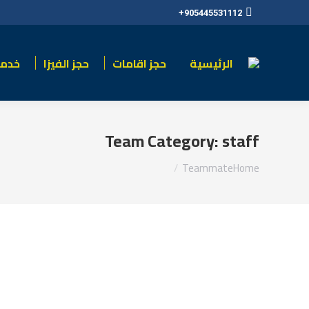
905445531112+
الرئيسية
حجز اقامات
حجز الفيزا
خدما
Team Category:
staff
You are here:
Teammate
Home